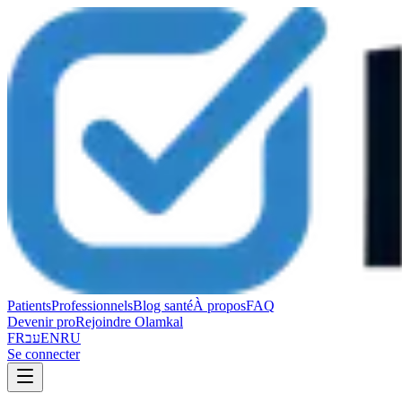
Patients
Professionnels
Blog santé
À propos
FAQ
Devenir pro
Rejoindre Olamkal
FR
עב
EN
RU
Se connecter