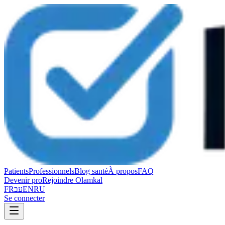
Patients
Professionnels
Blog santé
À propos
FAQ
Devenir pro
Rejoindre Olamkal
FR
עב
EN
RU
Se connecter