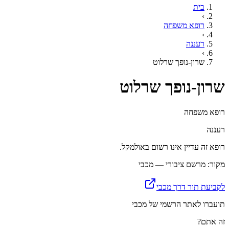
בית
›
רופא משפחה
›
רעננה
›
שרון-נופך שרלוט
שרון-נופך שרלוט
רופא משפחה
רעננה
רופא זה עדיין אינו רשום באולמקל.
מקור: מרשם ציבורי — מכבי
לקביעת תור דרך מכבי
תועברו לאתר הרשמי של מכבי
זה אתם?