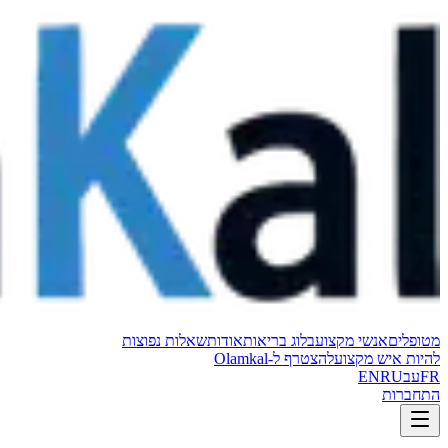
מטופלים
אנשי מקצוע
בלוג בריאות
אודות
שאלות נפוצות
להיות איש מקצוע
להצטרף ל-Olamkal
FR
עב
RU
EN
התחברות