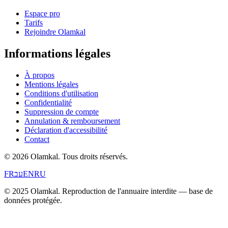
Espace pro
Tarifs
Rejoindre Olamkal
Informations légales
À propos
Mentions légales
Conditions d'utilisation
Confidentialité
Suppression de compte
Annulation & remboursement
Déclaration d'accessibilité
Contact
© 2026 Olamkal.
Tous droits réservés.
FR
עב
EN
RU
© 2025 Olamkal. Reproduction de l'annuaire interdite — base de
données protégée.