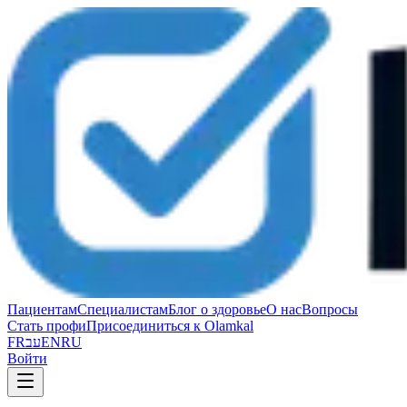
Пациентам
Специалистам
Блог о здоровье
О нас
Вопросы
Стать профи
Присоединиться к Olamkal
FR
עב
EN
RU
Войти