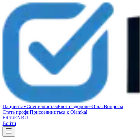
Пациентам
Специалистам
Блог о здоровье
О нас
Вопросы
Стать профи
Присоединиться к Olamkal
FR
עב
EN
RU
Войти