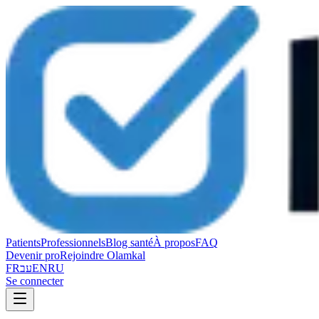
Patients
Professionnels
Blog santé
À propos
FAQ
Devenir pro
Rejoindre Olamkal
FR
עב
EN
RU
Se connecter