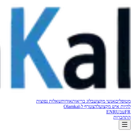
מטופלים
אנשי מקצוע
בלוג בריאות
אודות
שאלות נפוצות
להיות איש מקצוע
להצטרף ל-Olamkal
FR
עב
RU
EN
התחברות