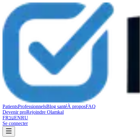
Patients
Professionnels
Blog santé
À propos
FAQ
Devenir pro
Rejoindre Olamkal
FR
עב
EN
RU
Se connecter