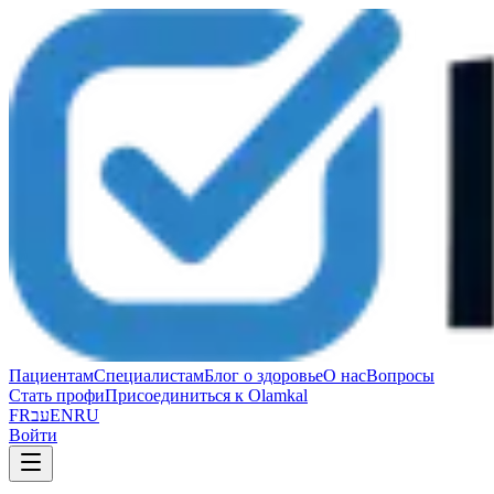
Пациентам
Специалистам
Блог о здоровье
О нас
Вопросы
Стать профи
Присоединиться к Olamkal
FR
עב
EN
RU
Войти