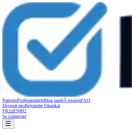
Patients
Professionnels
Blog santé
À propos
FAQ
Devenir pro
Rejoindre Olamkal
FR
עב
EN
RU
Se connecter