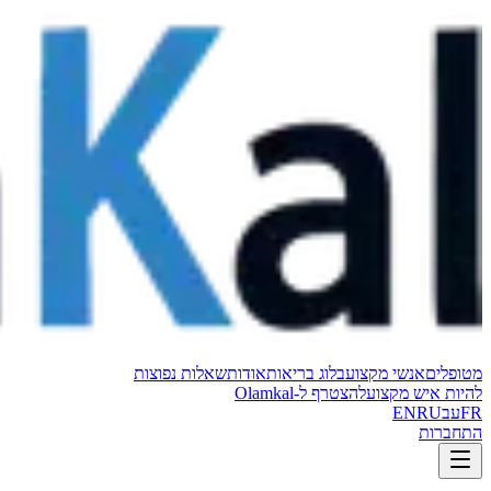
מטופלים
אנשי מקצוע
בלוג בריאות
אודות
שאלות נפוצות
להיות איש מקצוע
להצטרף ל-Olamkal
FR
עב
RU
EN
התחברות