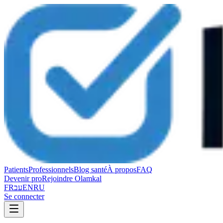
Patients
Professionnels
Blog santé
À propos
FAQ
Devenir pro
Rejoindre Olamkal
FR
עב
EN
RU
Se connecter