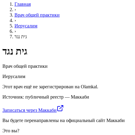
Главная
›
Врач общей практики
›
Иерусалим
›
גית נגד
גית נגד
Врач общей практики
Иерусалим
Этот врач ещё не зарегистрирован на Olamkal.
Источник: публичный реестр — Маккаби
Записаться через Маккаби
Вы будете перенаправлены на официальный сайт Маккаби
Это вы?