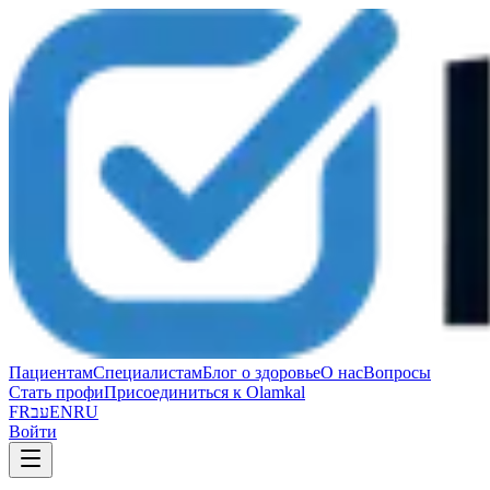
Пациентам
Специалистам
Блог о здоровье
О нас
Вопросы
Стать профи
Присоединиться к Olamkal
FR
עב
EN
RU
Войти