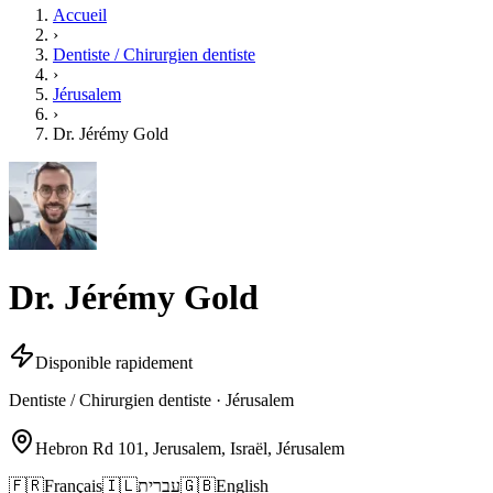
Accueil
›
Dentiste / Chirurgien dentiste
›
Jérusalem
›
Dr. Jérémy Gold
Dr. Jérémy Gold
Disponible rapidement
Dentiste / Chirurgien dentiste · Jérusalem
Hebron Rd 101, Jerusalem, Israël, Jérusalem
🇫🇷
Français
🇮🇱
עברית
🇬🇧
English