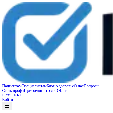
Пациентам
Специалистам
Блог о здоровье
О нас
Вопросы
Стать профи
Присоединиться к Olamkal
FR
עב
EN
RU
Войти