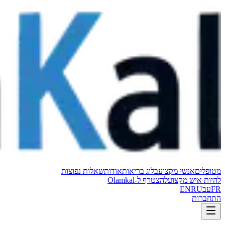
מטופלים
אנשי מקצוע
בלוג בריאות
אודות
שאלות נפוצות
להיות איש מקצוע
להצטרף ל-Olamkal
FR
עב
RU
EN
התחברות