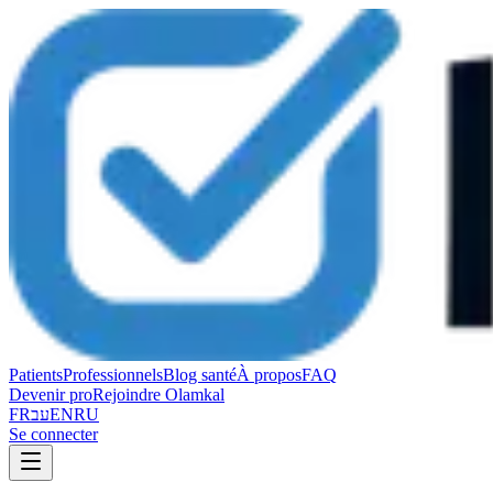
Patients
Professionnels
Blog santé
À propos
FAQ
Devenir pro
Rejoindre Olamkal
FR
עב
EN
RU
Se connecter