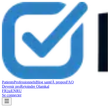
Patients
Professionnels
Blog santé
À propos
FAQ
Devenir pro
Rejoindre Olamkal
FR
עב
EN
RU
Se connecter