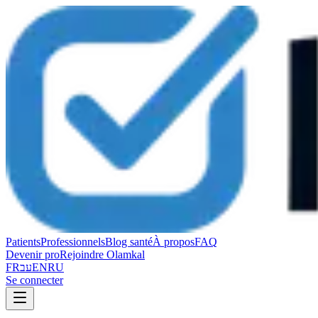
Patients
Professionnels
Blog santé
À propos
FAQ
Devenir pro
Rejoindre Olamkal
FR
עב
EN
RU
Se connecter