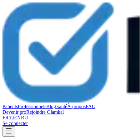
Patients
Professionnels
Blog santé
À propos
FAQ
Devenir pro
Rejoindre Olamkal
FR
עב
EN
RU
Se connecter