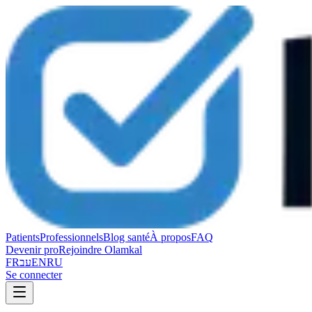
Patients
Professionnels
Blog santé
À propos
FAQ
Devenir pro
Rejoindre Olamkal
FR
עב
EN
RU
Se connecter