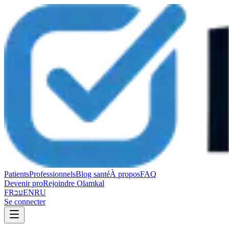
Patients
Professionnels
Blog santé
À propos
FAQ
Devenir pro
Rejoindre Olamkal
FR
עב
EN
RU
Se connecter