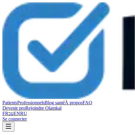
Patients
Professionnels
Blog santé
À propos
FAQ
Devenir pro
Rejoindre Olamkal
FR
עב
EN
RU
Se connecter