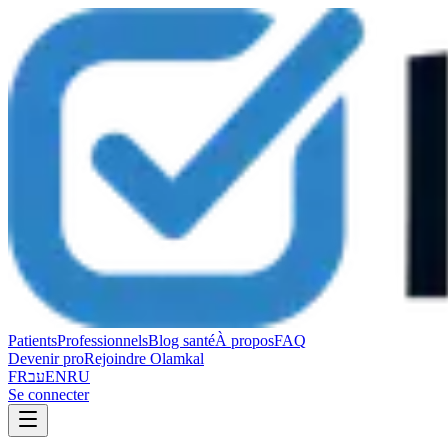
Patients
Professionnels
Blog santé
À propos
FAQ
Devenir pro
Rejoindre Olamkal
FR
עב
EN
RU
Se connecter