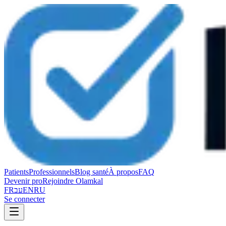
Patients
Professionnels
Blog santé
À propos
FAQ
Devenir pro
Rejoindre Olamkal
FR
עב
EN
RU
Se connecter