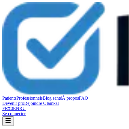
Patients
Professionnels
Blog santé
À propos
FAQ
Devenir pro
Rejoindre Olamkal
FR
עב
EN
RU
Se connecter