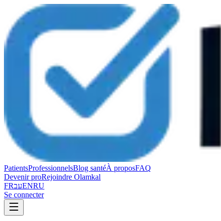
Patients
Professionnels
Blog santé
À propos
FAQ
Devenir pro
Rejoindre Olamkal
FR
עב
EN
RU
Se connecter