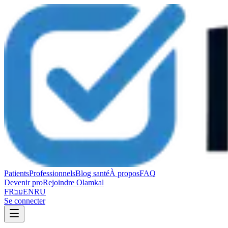
Patients
Professionnels
Blog santé
À propos
FAQ
Devenir pro
Rejoindre Olamkal
FR
עב
EN
RU
Se connecter