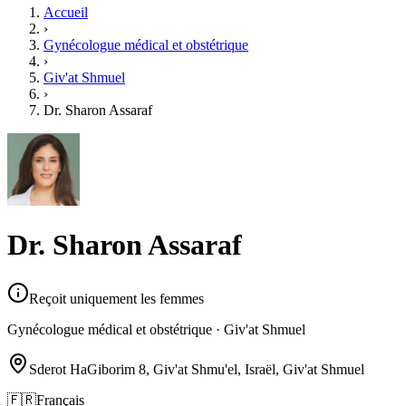
Accueil
›
Gynécologue médical et obstétrique
›
Giv'at Shmuel
›
Dr. Sharon Assaraf
Dr. Sharon Assaraf
Reçoit uniquement les femmes
Gynécologue médical et obstétrique · Giv'at Shmuel
Sderot HaGiborim 8, Giv'at Shmu'el, Israël, Giv'at Shmuel
🇫🇷
Français