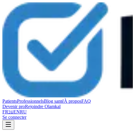
Patients
Professionnels
Blog santé
À propos
FAQ
Devenir pro
Rejoindre Olamkal
FR
עב
EN
RU
Se connecter