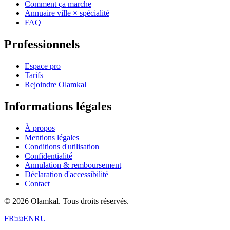
Comment ça marche
Annuaire ville × spécialité
FAQ
Professionnels
Espace pro
Tarifs
Rejoindre Olamkal
Informations légales
À propos
Mentions légales
Conditions d'utilisation
Confidentialité
Annulation & remboursement
Déclaration d'accessibilité
Contact
© 2026 Olamkal.
Tous droits réservés.
FR
עב
EN
RU