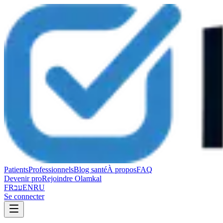
Patients
Professionnels
Blog santé
À propos
FAQ
Devenir pro
Rejoindre Olamkal
FR
עב
EN
RU
Se connecter