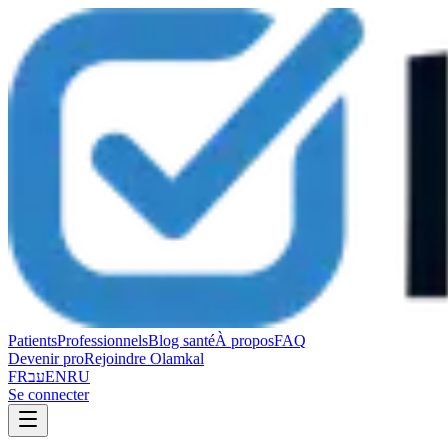
Patients
Professionnels
Blog santé
À propos
FAQ
Devenir pro
Rejoindre Olamkal
FR
עב
EN
RU
Se connecter