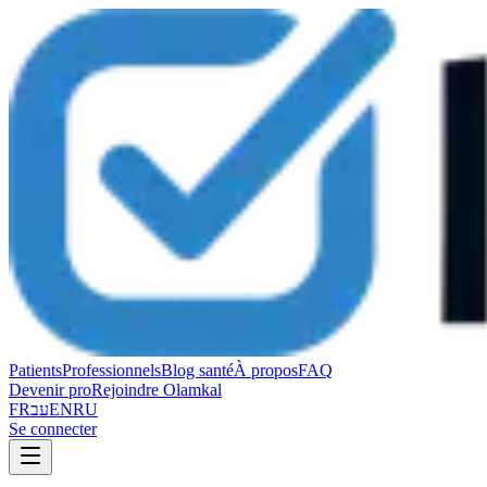
Patients
Professionnels
Blog santé
À propos
FAQ
Devenir pro
Rejoindre Olamkal
FR
עב
EN
RU
Se connecter