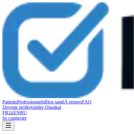
Patients
Professionnels
Blog santé
À propos
FAQ
Devenir pro
Rejoindre Olamkal
FR
עב
EN
RU
Se connecter