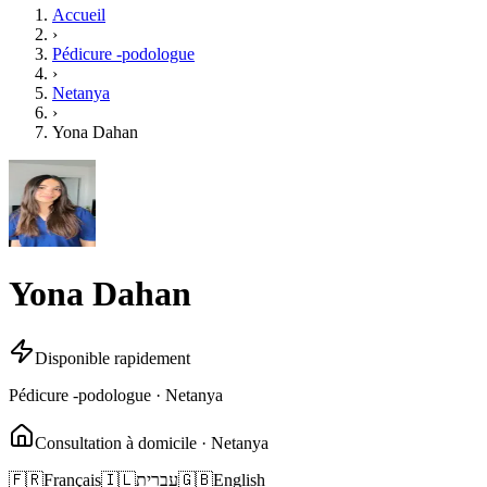
Accueil
›
Pédicure -podologue
›
Netanya
›
Yona Dahan
Yona Dahan
Disponible rapidement
Pédicure -podologue · Netanya
Consultation à domicile · Netanya
🇫🇷
Français
🇮🇱
עברית
🇬🇧
English