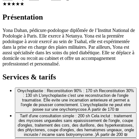
★
★
★
★
★
Présentation
Yona Dahan, pédicure-podologue diplômée de l’Institut National de
Podologie à Paris. Elle exerce à Netanya. Yona est la première
podologue à avoir exercé au sein de Tsahal, elle est expérimentée
dans la prise en charge des plaies militaires. Par ailleurs, Yona est
aussi spécialisée dans les soins du pied diabétique. Elle se déplace à
domicile ou recoit au cabinet et offre un accompagnement
professionnel et personnalisé.
Services & tarifs
Onychoplastie : Reconstitution 90% : 170 sh Reconstitution 30%
: 130 sh L'onychoplastie c'est une reconstruction de l'ongle
traumatise. Elle evite une incarnation anterieure et permet a
l'ongle de pousser correctement. L'onychoplastie ne peut etre
posee sur une onychomycose.
À partir de 170 ₪
Tarif d'une consultation simple : 200 sh Cela inclut : traitement
des mycoses ungueales sans epaississement de l'ongle, coupe
d'ongles, traitement des cors, des durillons, des hyperkeratoses,
des phlyctenes, coupe d'ongles, des hematomes ungeaux, ongle
incruste / incarne sans botryomycome..)
À partir de 200 ₪