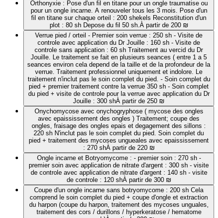
Orthonyxie : Pose d'un fil en titane pour un ongle traumatise ou
pour un ongle incarne. A renouveler tous les 3 mois. Pose d'un
fil en titane sur chaque orteil : 200 shekels Reconstitution d'un
plot : 80 sh Depose du fil 50 sh.
À partir de 200 ₪
Verrue pied / orteil - Premier soin verrue : 250 sh - Visite de
controle avec application du Dr Jouille : 160 sh - Visite de
controle sans application : 60 sh Traitement au vercid du Dr
Jouille. Le traitement se fait en plusieurs seances ( entre 1 a 5
seances environ cela depend de la taille et de la profondeur de la
verrue. Traitement professionnel uniquement et indolore. Le
traitement n'inclut pas le soin complet du pied. - Soin complet du
pied + premier traitement contre la verrue 350 sh - Soin complet
du pied + visite de controle pour la verrue avec application du Dr
Jouille : 300 sh
À partir de 250 ₪
Onychomycose avec onychogryphose ( mycose des ongles
avec epaississement des ongles ) Traitement; coupe des
ongles, fraisage des ongles epais et degagement des sillons :
220 sh N'inclut pas le soin complet du pied. Soin complet du
pied + traitement des mycoses ungueales avec epaississement
: 270 sh
À partir de 220 ₪
Ongle incarne et Botryomycome : - premier soin : 270 sh -
premier soin avec application de nitrate d'argent : 300 sh - visite
de controle avec application de nitrate d'argent : 140 sh - visite
de controle : 120 sh
À partir de 300 ₪
Coupe d'un ongle incarne sans botryomycome : 200 sh Cela
comprend le soin complet du pied + coupe d'ongle et extraction
du harpon (coupe du harpon, traitement des mycoses unguales,
traitement des cors / durillons / hyperkeratose / hematome