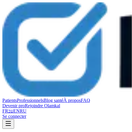
Patients
Professionnels
Blog santé
À propos
FAQ
Devenir pro
Rejoindre Olamkal
FR
עב
EN
RU
Se connecter