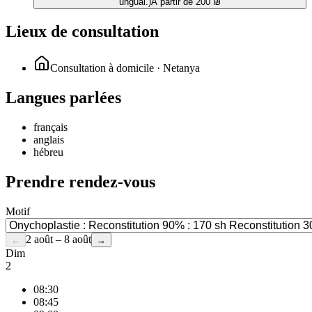
ungual.)
À partir de 200 ₪
Lieux de consultation
Consultation à domicile · Netanya
Langues parlées
français
anglais
hébreu
Prendre rendez-vous
Motif
2 août – 8 août
←
→
Dim
2
08:30
08:45