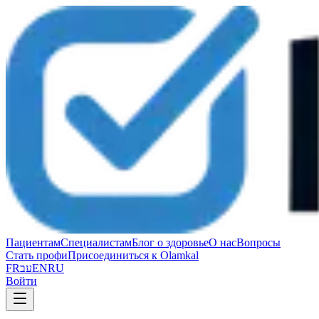
Пациентам
Специалистам
Блог о здоровье
О нас
Вопросы
Стать профи
Присоединиться к Olamkal
FR
עב
EN
RU
Войти