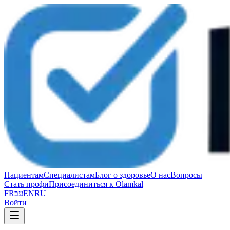
Пациентам
Специалистам
Блог о здоровье
О нас
Вопросы
Стать профи
Присоединиться к Olamkal
FR
עב
EN
RU
Войти