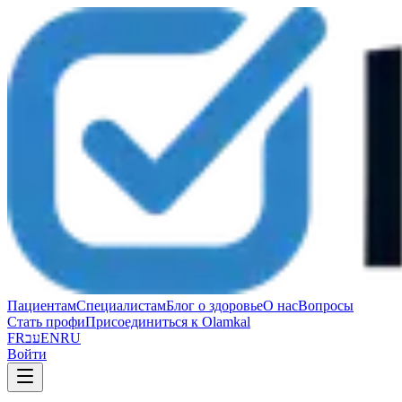
Пациентам
Специалистам
Блог о здоровье
О нас
Вопросы
Стать профи
Присоединиться к Olamkal
FR
עב
EN
RU
Войти