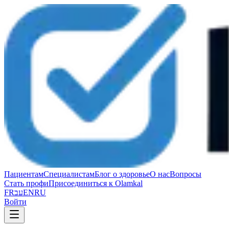
Пациентам
Специалистам
Блог о здоровье
О нас
Вопросы
Стать профи
Присоединиться к Olamkal
FR
עב
EN
RU
Войти