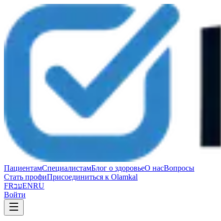
Пациентам
Специалистам
Блог о здоровье
О нас
Вопросы
Стать профи
Присоединиться к Olamkal
FR
עב
EN
RU
Войти