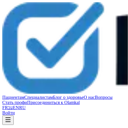
Пациентам
Специалистам
Блог о здоровье
О нас
Вопросы
Стать профи
Присоединиться к Olamkal
FR
עב
EN
RU
Войти