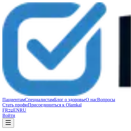
Пациентам
Специалистам
Блог о здоровье
О нас
Вопросы
Стать профи
Присоединиться к Olamkal
FR
עב
EN
RU
Войти