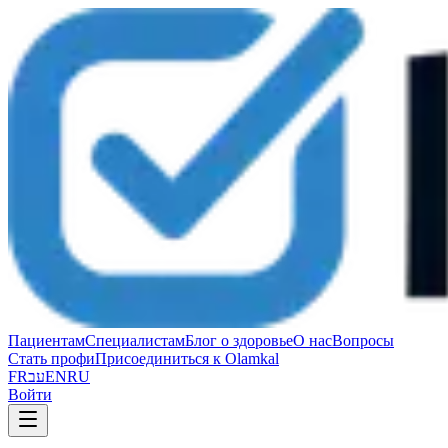
Пациентам
Специалистам
Блог о здоровье
О нас
Вопросы
Стать профи
Присоединиться к Olamkal
FR
עב
EN
RU
Войти