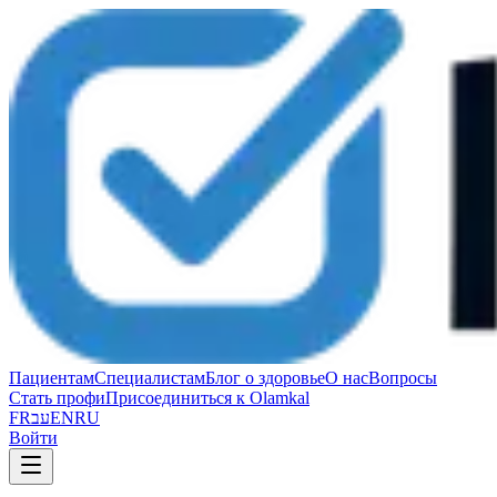
Пациентам
Специалистам
Блог о здоровье
О нас
Вопросы
Стать профи
Присоединиться к Olamkal
FR
עב
EN
RU
Войти