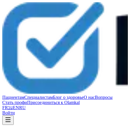
Пациентам
Специалистам
Блог о здоровье
О нас
Вопросы
Стать профи
Присоединиться к Olamkal
FR
עב
EN
RU
Войти