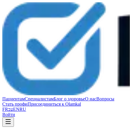
Пациентам
Специалистам
Блог о здоровье
О нас
Вопросы
Стать профи
Присоединиться к Olamkal
FR
עב
EN
RU
Войти