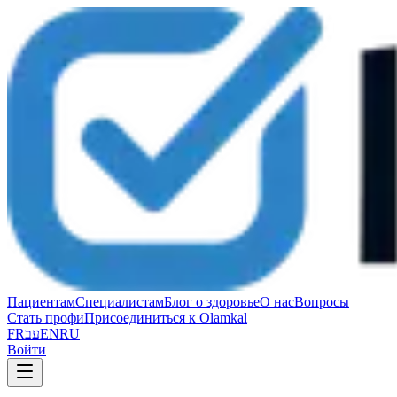
Пациентам
Специалистам
Блог о здоровье
О нас
Вопросы
Стать профи
Присоединиться к Olamkal
FR
עב
EN
RU
Войти