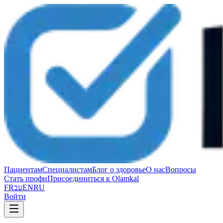
Пациентам
Специалистам
Блог о здоровье
О нас
Вопросы
Стать профи
Присоединиться к Olamkal
FR
עב
EN
RU
Войти