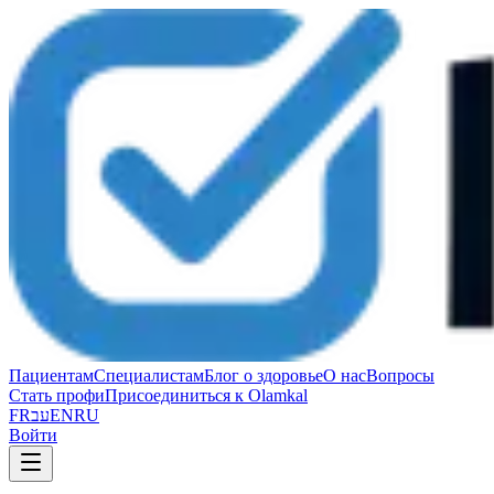
Пациентам
Специалистам
Блог о здоровье
О нас
Вопросы
Стать профи
Присоединиться к Olamkal
FR
עב
EN
RU
Войти