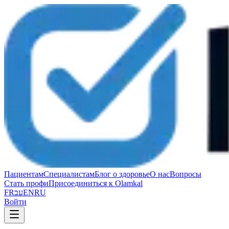
Пациентам
Специалистам
Блог о здоровье
О нас
Вопросы
Стать профи
Присоединиться к Olamkal
FR
עב
EN
RU
Войти